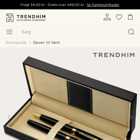
Fragt
34,00 kr
- Gratis over
449,00 kr
-
Se fragtmuligheder
Søg
Gaveguide
Gaver til ham