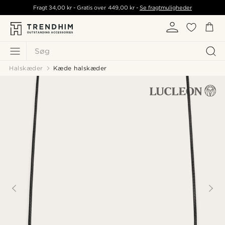
Fragt
34,00 kr
- Gratis over
449,00 kr
-
Se fragtmuligheder
Søg
Halskæder
Kæde halskæder