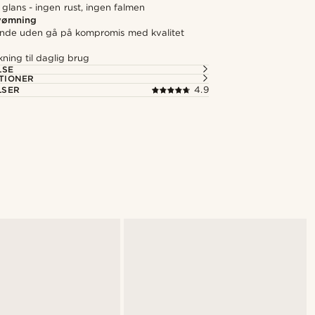
 glans - ingen rust, ingen falmen
svømning
nde uden gå på kompromis med kvalitet
kning til daglig brug
LSE
TIONER
LSER
4.9