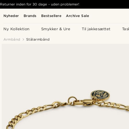
Returner inden for 30 dage - uden problemer!
Nyheder
Brands
Bestsellere
Archive Sale
Ny Kollektion
Smykker & Ure
Til jakkesættet
Tas
Armbånd
Stålarmbånd