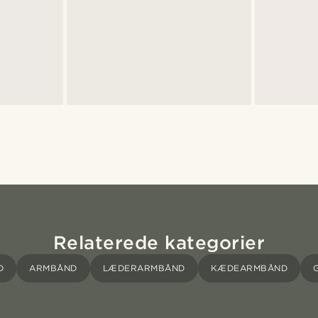
Relaterede kategorier
D
ARMBÅND
LÆDERARMBÅND
KÆDEARMBÅND