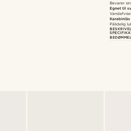
Bevarer sin
Egnet til 
Vandafvise
Karabinlås
Pålidelig lu
BESKRIVE
SPECIFIKA
BEDØMME