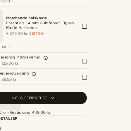
LOOKET
Matchende halskæde
Essentials | 4 mm Guldfarvet Figaro
Kæde Halskæde
+
279,00 kr
251,10 kr
 MED
ersonlig indgravering
+
129,00 kr
Gaveindpakning
+
39,99 kr
VÆLG STØRRELSE
 kr - Gratis over 449,00 kr
ETALJER
l