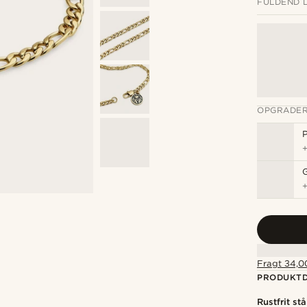
FULDEND 
OPGRADER
P
Fragt 34,00
PRODUKTD
Rustfrit stå