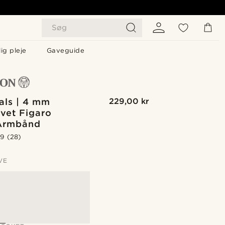
Søg
ig pleje
Gaveguide
als | 4 mm
229,00 kr
vet Figaro
Armbånd
.9
(28)
VE