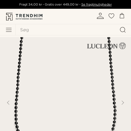
Fragt
34,00 kr
- Gratis over
449,00 kr
-
Se fragtmuligheder
Søg