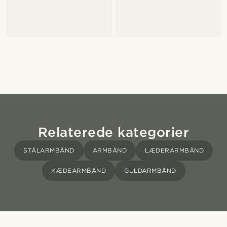
Relaterede kategorier
STÅLARMBÅND
ARMBÅND
LÆDERARMBÅND
KÆDEARMBÅND
GULDARMBÅND