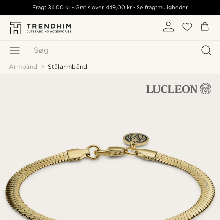
Fragt
34,00 kr
- Gratis over
449,00 kr
-
Se fragtmuligheder
Søg
Armbånd
Stålarmbånd