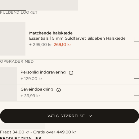
FULDEND LOOKET
Matchende halskæde
Essentials | 5 mm Guldfarvet Sildeben Halskæde
+
299,00 kr
269,10 kr
OPGRADER MED
Personlig indgravering
+
129,00 kr
Gaveindpakning
+
39,99 kr
VÆLG STØRRELSE
Fragt 34,00 kr - Gratis over 449,00 kr
PRODUKTDETALJER