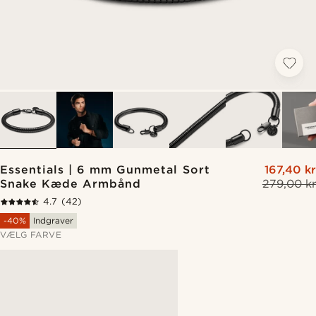
Essentials | 6 mm Gunmetal Sort
167,40 kr
Snake Kæde Armbånd
279,00 kr
4.7
(42)
-40%
Indgraver
VÆLG FARVE