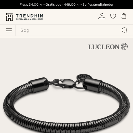
Fragt
34,00 kr
- Gratis over
449,00 kr
-
Se fragtmuligheder
Søg