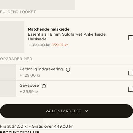
FULDEND LOOKET
Matchende halskæde
Essentials | 8 mm Guldfarvet Ankerkæde
Halskæde
+
399,00 kr
359,10 kr
OPGRADER MED
Personlig indgravering
+
129,00 kr
Gavepose
+
39,99 kr
VÆLG STØRRELSE
Fragt 34,00 kr - Gratis over 449,00 kr
PRODUKTDETALJER