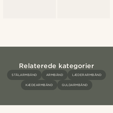
Relaterede kategorier
STÅLARMBÅND
ARMBÅND
LÆDERARMBÅND
KÆDEARMBÅND
GULDARMBÅND