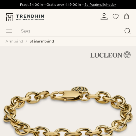
Fragt
34,00 kr
- Gratis over
449,00 kr
-
Se fragtmuligheder
Søg
Armbånd
Stålarmbånd