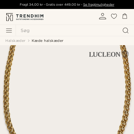
Fragt
34,00 kr
- Gratis over
449,00 kr
-
Se fragtmuligheder
Søg
Halskæder
Kæde halskæder