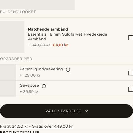
FULDEND LOOKET
Matchende armbånd
Essentials | 8 mm Guldfarvet Hvedekæde
Armbånd
+
349,00 kr
314,10 kr
OPGRADER MED
Personlig indgravering
+
129,00 kr
Gavepose
+
39,99 kr
VÆLG STØRRELSE
Fragt 34,00 kr - Gratis over 449,00 kr
PRODUKTDETALJER