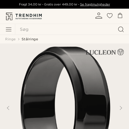
Fragt
34,00 kr
- Gratis over
449,00 kr
-
Se fragtmuligheder
Søg
Ringe
Stålringe