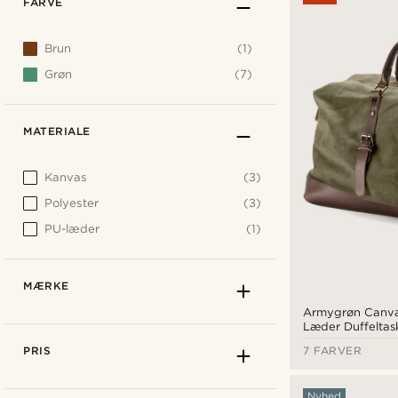
FARVE
Brun
(1)
Grøn
(7)
MATERIALE
Kanvas
(3)
Polyester
(3)
PU-læder
(1)
MÆRKE
Armygrøn Canva
Læder Duffeltas
PRIS
7 FARVER
Nyhed