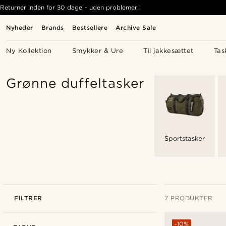
Returner inden for 30 dage - uden problemer!
Nyheder
Brands
Bestsellere
Archive Sale
Ny Kollektion
Smykker & Ure
Til jakkesættet
Tas
Grønne duffeltasker
Sportstasker
FILTRER
7 PRODUKTER
-10%