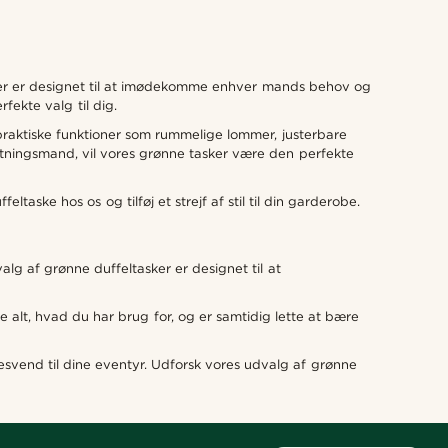
asker er designet til at imødekomme enhver mands behov og
fekte valg til dig.
d praktiske funktioner som rummelige lommer, justerbare
retningsmand, vil vores grønne tasker være den perfekte
taske hos os og tilføj et strejf af stil til din garderobe.
lg af grønne duffeltasker er designet til at
 alt, hvad du har brug for, og er samtidig lette at bære
esvend til dine eventyr. Udforsk vores udvalg af grønne