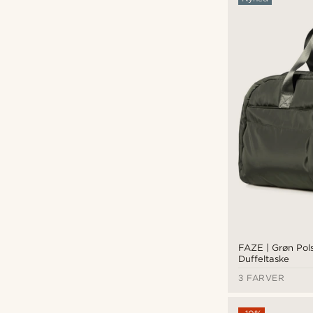
Herschel Supply Co
(1)
Lazy Bear
(1)
Lucleon
(1)
Salt & Hide
(1)
Trendhim
(1)
FAZE | Grøn Pols
kr
kr
Duffeltaske
Waykins
(2)
3 FARVER