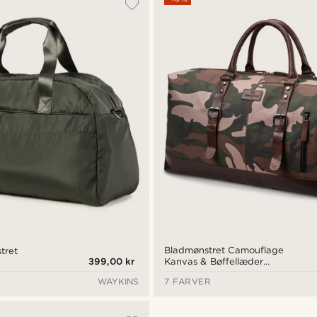
Bladmønstret Camouflage
tret
399,00 kr
Kanvas & Bøffellæder
Duffeltaske
WAYKINS
7 FARVER