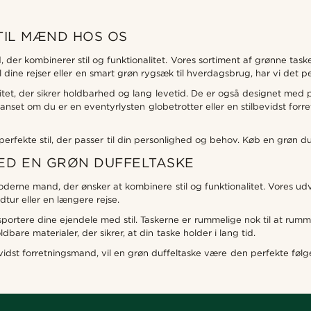
TIL MÆND HOS OS
, der kombinerer stil og funktionalitet. Vores sortiment af grønne t
l dine rejser eller en smart grøn rygsæk til hverdagsbrug, har vi det per
valitet, der sikrer holdbarhed og lang levetid. De er også designet me
Uanset om du er en eventyrlysten globetrotter eller en stilbevidst for
fekte stil, der passer til din personlighed og behov. Køb en grøn duffel
MED EN GRØN DUFFELTASKE
derne mand, der ønsker at kombinere stil og funktionalitet. Vores udva
ur eller en længere rejse.
ortere dine ejendele med stil. Taskerne er rummelige nok til at rumme
bare materialer, der sikrer, at din taske holder i lang tid.
vidst forretningsmand, vil en grøn duffeltaske være den perfekte følg