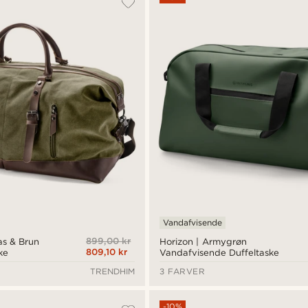
Vandafvisende
899,00 kr
s & Brun
Horizon | Armygrøn
809,10 kr
ke
Vandafvisende Duffeltaske
TRENDHIM
3 FARVER
-10%