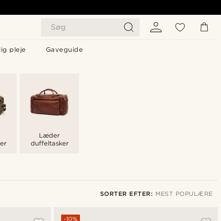
Søg
ig pleje
Gaveguide
Læder
er
duffeltasker
SORTER EFTER:
MEST POPULÆRE
Mest populære
-10%