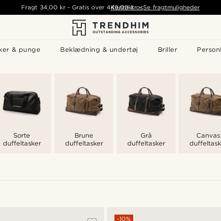
Fragt
34,00 kr
-
Gratis over
449,00 kr
Kontakt os
-
Se fragtmuligheder
ker & punge
Beklædning & undertøj
Briller
Personl
Sorte
Brune
Grå
Canvas
duffeltasker
duffeltasker
duffeltasker
duffeltask
-10%