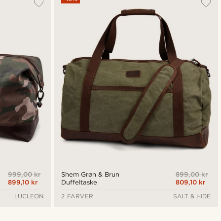
999,00 kr
899,00 kr
Shem Grøn & Brun
899,10 kr
809,10 kr
Duffeltaske
LUCLEON
2 FARVER
SALT & HIDE