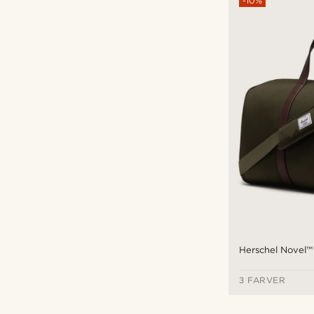
-10%
Herschel Novel™
3 FARVER