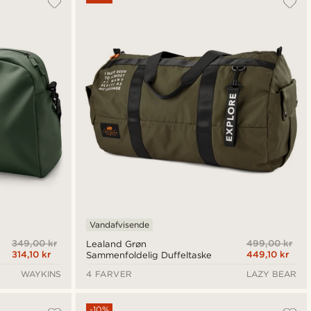
Nyeste
Laveste pris
Højeste pris
Vandafvisende
349,00 kr
499,00 kr
Lealand Grøn
314,10 kr
449,10 kr
Sammenfoldelig Duffeltaske
WAYKINS
4 FARVER
LAZY BEAR
-10%