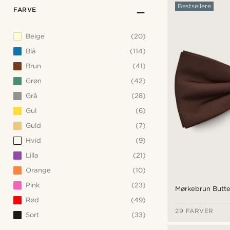
Bestsellere
FARVE
Beige
(20)
Blå
(114)
Brun
(41)
Grøn
(42)
Grå
(28)
Gul
(6)
Guld
(7)
Hvid
(9)
Lilla
(21)
Orange
(10)
Pink
(23)
Mørkebrun Butte
Rød
(49)
29 FARVER
Sort
(33)