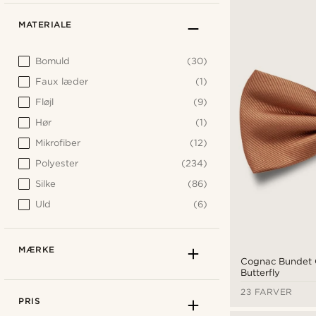
MATERIALE
Bomuld
(30)
Faux læder
(1)
Fløjl
(9)
Hør
(1)
Mikrofiber
(12)
Polyester
(234)
Silke
(86)
Uld
(6)
MÆRKE
Cognac Bundet 
Butterfly
23 FARVER
PRIS