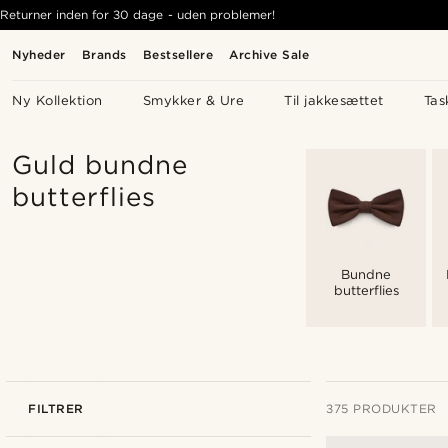
Returner inden for 30 dage - uden problemer!
Nyheder
Brands
Bestsellere
Archive Sale
Ny Kollektion
Smykker & Ure
Til jakkesættet
Tas
Guld bundne
butterflies
Bundne
butterflies
FILTRER
375 PRODUKTER