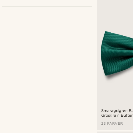
Bohemian Revolt
(64)
Fawler
(4)
Tailor Toki
(76)
Trendhim
(231)
Smaragdgrøn B
Grosgrain Butter
kr
kr
23 FARVER