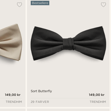
Mest populære
Bestsellere
Nyeste
Laveste pris
Højeste pris
Sort Butterfly
149,00 kr
149,00 kr
TRENDHIM
29 FARVER
TRENDHIM