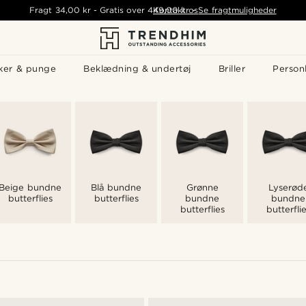
Fragt
34,00 kr
-
Gratis over
449,00 kr
Kontakt os
-
Se fragtmuligheder
ker & punge
Beklædning & undertøj
Briller
Personl
Beige bundne
Blå bundne
Grønne
Lyserød
butterflies
butterflies
bundne
bundne
butterflies
butterfli