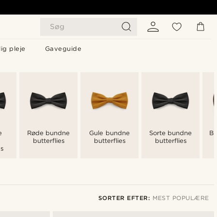
Søg
ig pleje
Gaveguide
e
Røde bundne
Gule bundne
Sorte bundne
Br
butterflies
butterflies
butterflies
es
SORTER EFTER:
MEST POPULÆRE