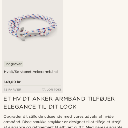
Laveste pris
Højeste pris
Indgraver
Hvidt/Sølvtonet Ankerarmbånd
149,00 kr
15 FARVER
TAILOR TOKI
ET HVIDT ANKER ARMBÅND TILFØJER
ELEGANCE TIL DIT LOOK
Opgrader dit stilfulde udseende med vores udvalg af hvide
armbånd. Disse smukke smykker er designet til at tilføje et strejf
af elegance og raffinement til ethvert outfit. Med deres elegante