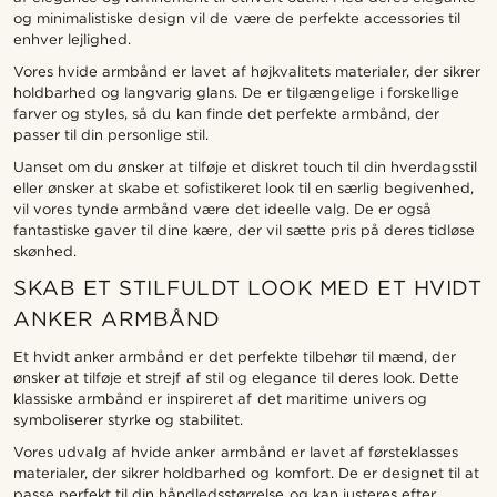
og minimalistiske design vil de være de perfekte accessories til
enhver lejlighed.
Vores hvide armbånd er lavet af højkvalitets materialer, der sikrer
holdbarhed og langvarig glans. De er tilgængelige i forskellige
farver og styles, så du kan finde det perfekte armbånd, der
passer til din personlige stil.
Uanset om du ønsker at tilføje et diskret touch til din hverdagsstil
eller ønsker at skabe et sofistikeret look til en særlig begivenhed,
vil vores tynde armbånd være det ideelle valg. De er også
fantastiske gaver til dine kære, der vil sætte pris på deres tidløse
skønhed.
SKAB ET STILFULDT LOOK MED ET HVIDT
ANKER ARMBÅND
Et hvidt anker armbånd er det perfekte tilbehør til mænd, der
ønsker at tilføje et strejf af stil og elegance til deres look. Dette
klassiske armbånd er inspireret af det maritime univers og
symboliserer styrke og stabilitet.
Vores udvalg af hvide anker armbånd er lavet af førsteklasses
materialer, der sikrer holdbarhed og komfort. De er designet til at
passe perfekt til din håndledsstørrelse og kan justeres efter