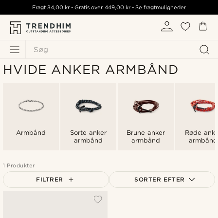
Fragt
34,00 kr
- Gratis over
449,00 kr
-
Se fragtmuligheder
Søg
HVIDE ANKER ARMBÅND
Armbånd
Sorte anker
Brune anker
Røde anke
armbånd
armbånd
armbånd
1 Produkter
FILTRER
SORTER EFTER
Mest populære
Nyeste