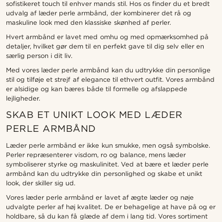
sofistikeret touch til enhver mands stil. Hos os finder du et bredt
udvalg af læder perle armbånd, der kombinerer det rå og
maskuline look med den klassiske skønhed af perler.
Hvert armbånd er lavet med omhu og med opmærksomhed på
detaljer, hvilket gør dem til en perfekt gave til dig selv eller en
særlig person i dit liv.
Med vores læder perle armbånd kan du udtrykke din personlige
stil og tilføje et strejf af elegance til ethvert outfit. Vores armbånd
er alsidige og kan bæres både til formelle og afslappede
lejligheder.
SKAB ET UNIKT LOOK MED LÆDER
PERLE ARMBÅND
Læder perle armbånd er ikke kun smukke, men også symbolske.
Perler repræsenterer visdom, ro og balance, mens læder
symboliserer styrke og maskulinitet. Ved at bære et læder perle
armbånd kan du udtrykke din personlighed og skabe et unikt
look, der skiller sig ud.
Vores læder perle armbånd er lavet af ægte læder og nøje
udvalgte perler af høj kvalitet. De er behagelige at have på og er
holdbare, så du kan få glæde af dem i lang tid. Vores sortiment