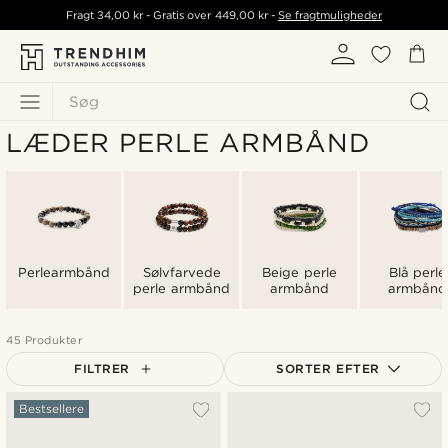
Fragt
34,00 kr
- Gratis over
449,00 kr
-
Se fragtmuligheder
Søg
LÆDER PERLE ARMBÅND
Perlearmbånd
Sølvfarvede
Beige perle
Blå perle
perle armbånd
armbånd
armbånd
45 Produkter
FILTRER
SORTER EFTER
Mest populære
Bestsellere
Nyeste