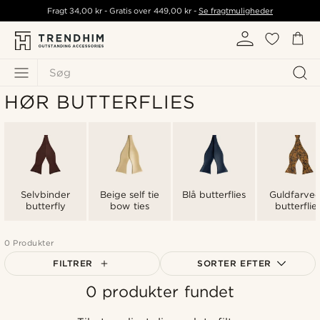
Fragt
34,00 kr
- Gratis over
449,00 kr
-
Se fragtmuligheder
Søg
HØR BUTTERFLIES
Selvbinder
Beige self tie
Blå butterflies
Guldfarve
butterfly
bow ties
butterflie
0 Produkter
FILTRER
SORTER EFTER
0 produkter fundet
Mest populære
Nyeste