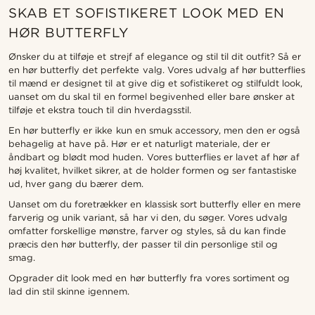
SKAB ET SOFISTIKERET LOOK MED EN
HØR BUTTERFLY
Ønsker du at tilføje et strejf af elegance og stil til dit outfit? Så er
en hør butterfly det perfekte valg. Vores udvalg af hør butterflies
til mænd er designet til at give dig et sofistikeret og stilfuldt look,
uanset om du skal til en formel begivenhed eller bare ønsker at
tilføje et ekstra touch til din hverdagsstil.
En hør butterfly er ikke kun en smuk accessory, men den er også
behagelig at have på. Hør er et naturligt materiale, der er
åndbart og blødt mod huden. Vores butterflies er lavet af hør af
høj kvalitet, hvilket sikrer, at de holder formen og ser fantastiske
ud, hver gang du bærer dem.
Uanset om du foretrækker en klassisk sort butterfly eller en mere
farverig og unik variant, så har vi den, du søger. Vores udvalg
omfatter forskellige mønstre, farver og styles, så du kan finde
præcis den hør butterfly, der passer til din personlige stil og
smag.
Opgrader dit look med en hør butterfly fra vores sortiment og
lad din stil skinne igennem.