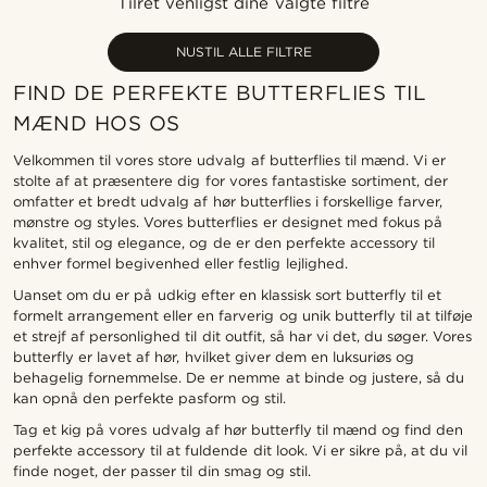
Tilret venligst dine valgte filtre
Laveste pris
Højeste pris
NUSTIL ALLE FILTRE
FIND DE PERFEKTE BUTTERFLIES TIL
MÆND HOS OS
Velkommen til vores store udvalg af butterflies til mænd. Vi er
stolte af at præsentere dig for vores fantastiske sortiment, der
omfatter et bredt udvalg af hør butterflies i forskellige farver,
mønstre og styles. Vores butterflies er designet med fokus på
kvalitet, stil og elegance, og de er den perfekte accessory til
enhver formel begivenhed eller festlig lejlighed.
Uanset om du er på udkig efter en klassisk sort butterfly til et
formelt arrangement eller en farverig og unik butterfly til at tilføje
et strejf af personlighed til dit outfit, så har vi det, du søger. Vores
butterfly er lavet af hør, hvilket giver dem en luksuriøs og
behagelig fornemmelse. De er nemme at binde og justere, så du
kan opnå den perfekte pasform og stil.
Tag et kig på vores udvalg af hør butterfly til mænd og find den
perfekte accessory til at fuldende dit look. Vi er sikre på, at du vil
finde noget, der passer til din smag og stil.