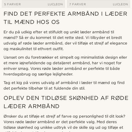
5 FARVER
LUCLEON
7 FARVER
LUCLEON
FIND DET PERFEKTE ARMBÅND I LÆDER
TIL MÆND HOS OS
Er du på udkig efter et stilfuldt og unikt læder armbånd til
mænd? Så er du kommet til det rette sted. Vi tilbyder et bredt
udvalg af røde læder armbånd, der vil tilføje et strejf af elegance
og maskulinitet til ethvert outfit.
Uanset om du foretrækker et simpelt og minimalistisk design eller
et mere iøjnefaldende og detaljeret armbånd, har vi noget for
enhver smag. Vores røde læder armbånd er perfekte til både
hverdagsbrug og særlige lejligheder.
Tag et kig på vores udvalg af armbånd i læder til mænd og find
det perfekte tilbehør til at fuldende din stil.
OPLEV DEN TIDLØSE SKØNHED AF RØDE
LÆDER ARMBÅND
Ønsker du at tilføje et strejf af farve og personlighed til dit look?
Vores røde læder armbånd er det perfekte valg. Med deres
tidløse skønhed og unikke udtryk vil de skille sig ud og tilføje et