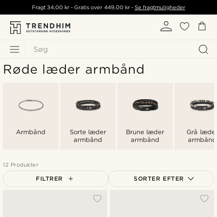
Fragt
34,00 kr
- Gratis over
449,00 kr
-
Se fragtmuligheder
Søg
Røde læder armbånd
Armbånd
Sorte læder
Brune læder
Grå læde
armbånd
armbånd
armbånd
12 Produkter
FILTRER
SORTER EFTER
Mest populære
Nyeste