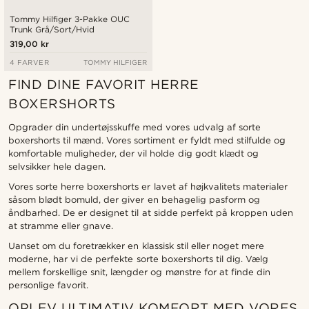
Tommy Hilfiger 3-Pakke OUC
Trunk Grå/Sort/Hvid
319,00 kr
4 FARVER
TOMMY HILFIGER
FIND DINE FAVORIT HERRE
BOXERSHORTS
Opgrader din undertøjsskuffe med vores udvalg af sorte
boxershorts til mænd. Vores sortiment er fyldt med stilfulde og
komfortable muligheder, der vil holde dig godt klædt og
selvsikker hele dagen.
Vores sorte herre boxershorts er lavet af højkvalitets materialer
såsom blødt bomuld, der giver en behagelig pasform og
åndbarhed. De er designet til at sidde perfekt på kroppen uden
at stramme eller gnave.
Uanset om du foretrækker en klassisk stil eller noget mere
moderne, har vi de perfekte sorte boxershorts til dig. Vælg
mellem forskellige snit, længder og mønstre for at finde din
personlige favorit.
OPLEV ULTIMATIV KOMFORT MED VORES