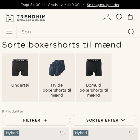
Fragt
34,00 kr
- Gratis over
449,00 kr
-
Se fragtmuligheder
Søg
Sorte boxershorts til mænd
Undertøj
Hvide
Bomuld
boxershorts til
boxershorts til
mænd
mænd
9 Produkter
FILTRER
SORTER EFTER
Mest populære
Nyhed
Nyhed