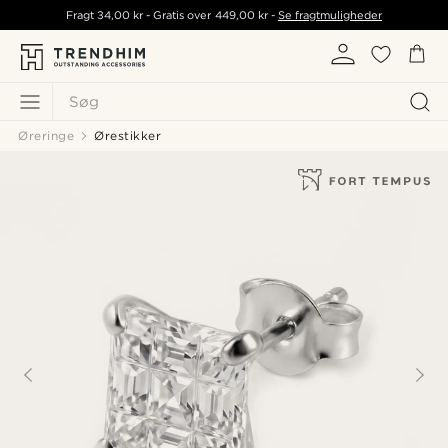
Fragt
34,00 kr
- Gratis over
449,00 kr
-
Se fragtmuligheder
Søg
Øreringe
Ørestikker