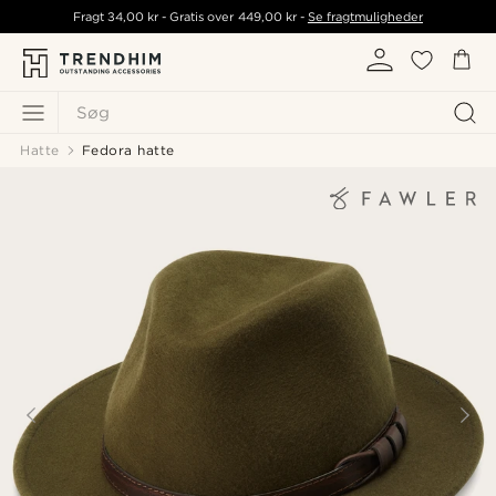
Fragt
34,00 kr
- Gratis over
449,00 kr
-
Se fragtmuligheder
Søg
Hatte
Fedora hatte