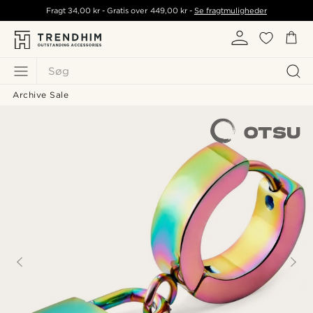
Fragt
34,00 kr
- Gratis over
449,00 kr
-
Se fragtmuligheder
Søg
Archive Sale