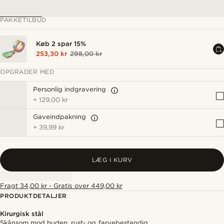
PAKKETILBUD
Køb 2 spar 15%
253,30 kr
298,00 kr
OPGRADER MED
Personlig indgravering
+
129,00 kr
Gaveindpakning
+
39,99 kr
LÆG I KURV
Fragt 34,00 kr - Gratis over 449,00 kr
PRODUKTDETALJER
Kirurgisk stål
Skånsom mod huden, rust- og farvebestandig