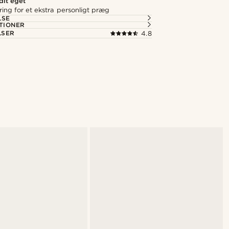
 dit eget
ering for et ekstra personligt præg
LSE
TIONER
LSER
4.8