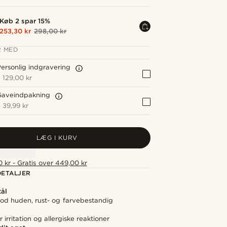
Køb 2 spar 15%
253,30 kr
298,00 kr
 MED
ersonlig indgravering
+
129,00 kr
Gaveindpakning
+
39,99 kr
LÆG I KURV
 kr - Gratis over 449,00 kr
ETALJER
tål
d huden, rust- og farvebestandig
irritation og allergiske reaktioner