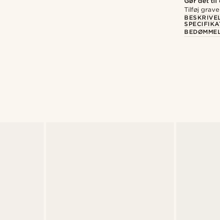
Gør det til
Tilføj grav
BESKRIVE
SPECIFIKA
BEDØMME