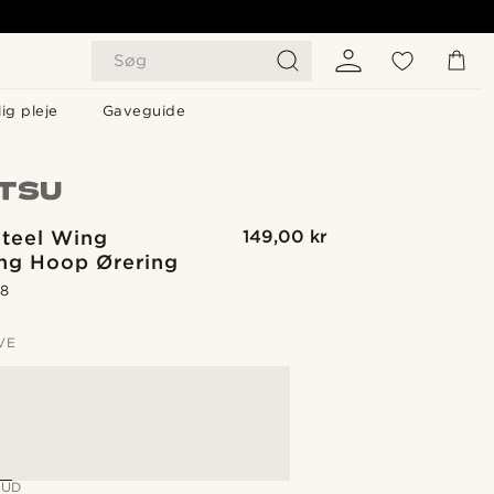
Søg
ig pleje
Gaveguide
Steel Wing
149,00 kr
g Hoop Ørering
.8
VE
BUD