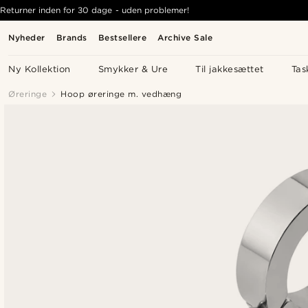
Returner inden for 30 dage - uden problemer!
Nyheder
Brands
Bestsellere
Archive Sale
Ny Kollektion
Smykker & Ure
Til jakkesættet
Tas
Øreringe
Hoop øreringe m. vedhæng