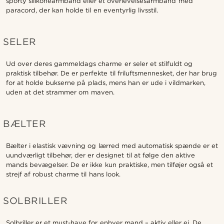
sporty silikonearmbånd eller et overlevelsesarmbånd med
paracord, der kan holde til en eventyrlig livsstil.
SELER
Ud over deres gammeldags charme er seler et stilfuldt og
praktisk tilbehør. De er perfekte til friluftsmennesket, der har brug
for at holde bukserne på plads, mens han er ude i vildmarken,
uden at det strammer om maven.
BÆLTER
Bælter i elastisk vævning og lærred med automatisk spænde er et
uundværligt tilbehør, der er designet til at følge den aktive
mands bevægelser. De er ikke kun praktiske, men tilføjer også et
strejf af robust charme til hans look.
SOLBRILLER
Solbriller er et must-have for enhver mand – aktiv eller ej. De