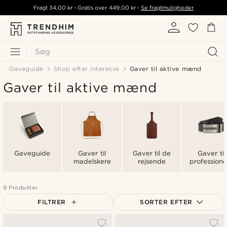
Fragt
34,00 kr
- Gratis over
449,00 kr
-
Se fragtmuligheder
Søg
Gaveguide
Shop efter interesse
Gaver til aktive mænd
Gaver til aktive mænd
Gaveguide
Gaver til
Gaver til de
Gaver til
madelskere
rejsende
professione
9 Produkter
FILTRER
SORTER EFTER
Mest populære