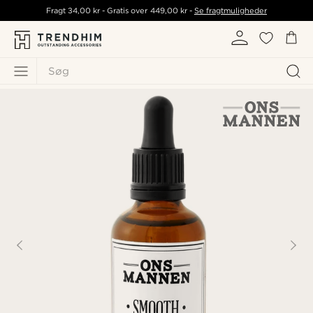
Fragt
34,00 kr
- Gratis over
449,00 kr
-
Se fragtmuligheder
Søg