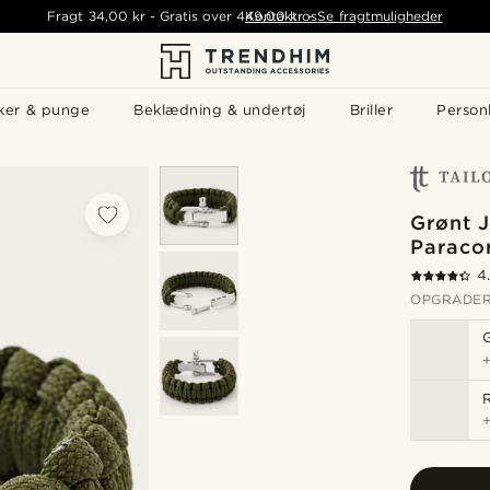
Fragt
34,00 kr
-
Gratis over
449,00 kr
Kontakt os
-
Se fragtmuligheder
ker & punge
Beklædning & undertøj
Briller
Personl
Grønt J
Paraco
4
OPGRADER
R