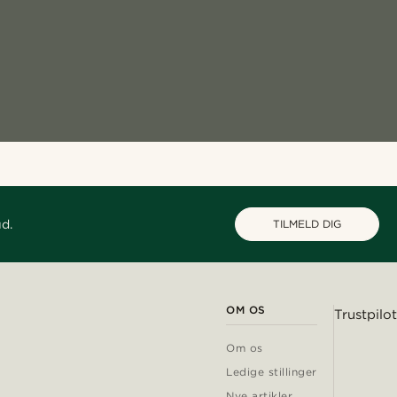
ud.
TILMELD DIG
OM OS
Trustpilot
Om os
Ledige stillinger
Nye artikler