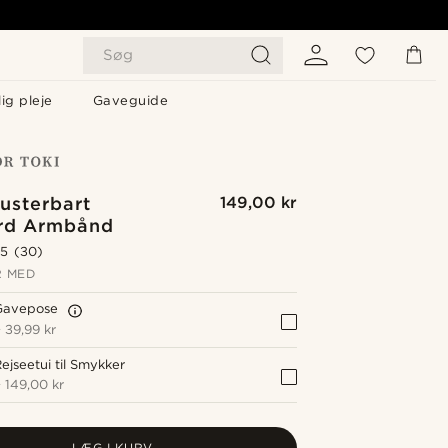
Søg
ig pleje
Gaveguide
usterbart
149,00 kr
rd Armbånd
.5
(30)
 MED
Gavepose
+
39,99 kr
ejseetui til Smykker
+
149,00 kr
LÆG I KURV