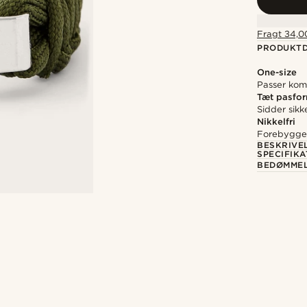
Fragt 34,00
PRODUKTD
One-size
Passer komf
Tæt pasfo
Sidder sikk
Nikkelfri
Forebygger 
BESKRIVE
SPECIFIKA
BEDØMME