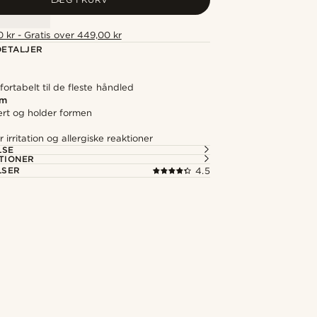
 kr - Gratis over 449,00 kr
ETALJER
ortabelt til de fleste håndled
rm
ert og holder formen
irritation og allergiske reaktioner
LSE
TIONER
LSER
4.5