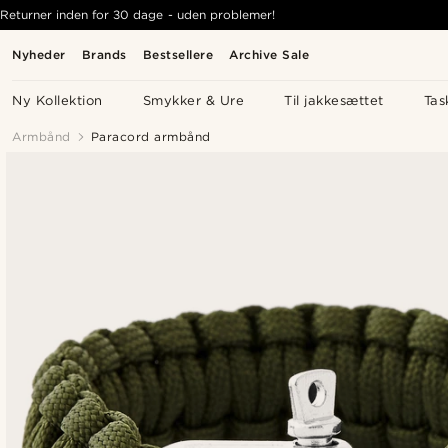
Returner inden for 30 dage - uden problemer!
Nyheder
Brands
Bestsellere
Archive Sale
Ny Kollektion
Smykker & Ure
Til jakkesættet
Tas
Armbånd
Paracord armbånd