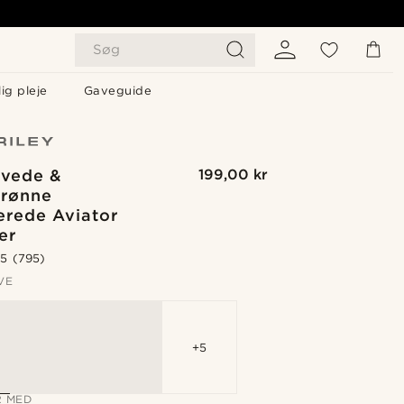
Søg
ig pleje
Gaveguide
rvede &
199,00 kr
rønne
erede Aviator
er
.5
(795)
VE
+5
 MED