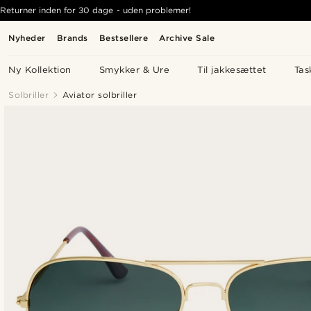
Returner inden for 30 dage - uden problemer!
Nyheder
Brands
Bestsellere
Archive Sale
Ny Kollektion
Smykker & Ure
Til jakkesættet
Tas
Solbriller
Aviator solbriller