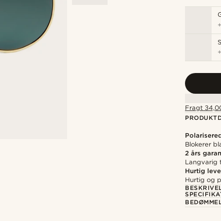
S
Fragt 34,00
PRODUKTD
Polarisere
Blokerer bl
2 års garan
Langvarig t
Hurtig leve
Hurtig og p
BESKRIVE
SPECIFIKA
BEDØMME