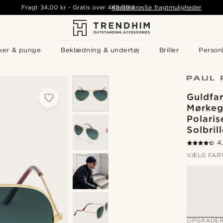
Fragt
34,00 kr
-
Gratis over
449,00 kr
Kontakt os
-
Se fragtmuligheder
ker & punge
Beklædning & undertøj
Briller
Personl
Guldfa
Mørkeg
Polaris
Solbrill
4
VÆLG FAR
OPGRADER