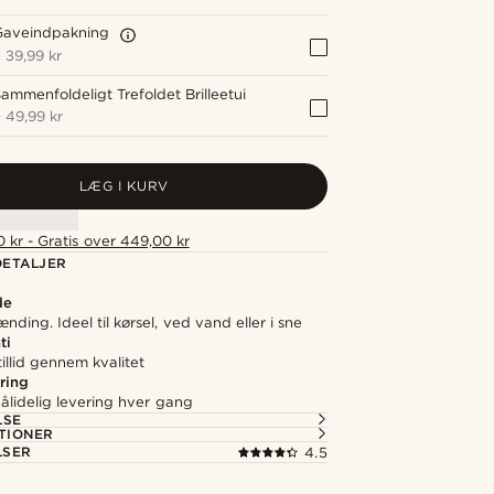
Gaveindpakning
+
39,99 kr
ammenfoldeligt Trefoldet Brilleetui
+
49,99 kr
LÆG I KURV
 kr - Gratis over 449,00 kr
ETALJER
de
ænding. Ideel til kørsel, ved vand eller i sne
ti
illid gennem kvalitet
ring
ålidelig levering hver gang
LSE
TIONER
LSER
4.5