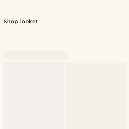
Shop looket
Shop
Shop looket
@christophercharles