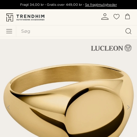
Fragt
34,00 kr
- Gratis over
449,00 kr
-
Se fragtmuligheder
Søg