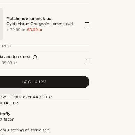
Matchende lommeklud
Gyldenbrun Grosgrain Lommeklud
+
79,99 kr
63,99 kr
 MED
Gaveindpakning
+
39,99 kr
LÆG I KURV
 kr - Gratis over 449,00 kr
ETALJER
terfly
kt facon
em justering af størrelsen