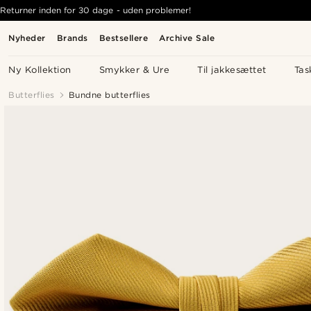
Returner inden for 30 dage - uden problemer!
Nyheder
Brands
Bestsellere
Archive Sale
Ny Kollektion
Smykker & Ure
Til jakkesættet
Tas
Butterflies
Bundne butterflies