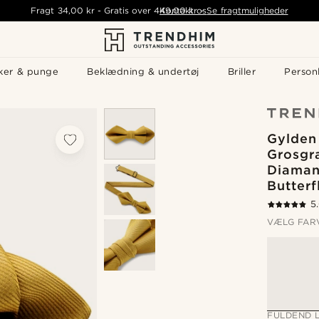
Fragt
34,00 kr
-
Gratis over
449,00 kr
Kontakt os
-
Se fragtmuligheder
ker & punge
Beklædning & undertøj
Briller
Personl
Gylden
Grosgr
Diaman
Butterf
5
VÆLG FAR
FULDEND 