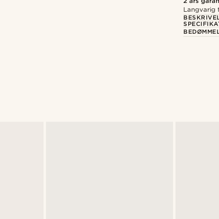
2 års garan
Langvarig t
BESKRIVE
SPECIFIKA
BEDØMME