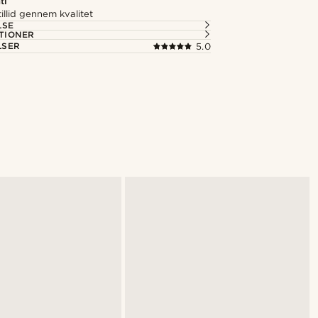
ti
illid gennem kvalitet
LSE
TIONER
LSER
5.0