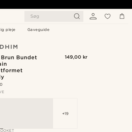
Søg
ig pleje
Gaveguide
 Brun Bundet
149,00 kr
ain
tformet
ly
.0
VE
+19
LOOKET