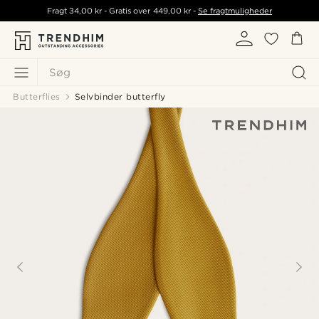
Fragt
34,00 kr
- Gratis over
449,00 kr
-
Se fragtmuligheder
Søg
Butterflies
Selvbinder butterfly