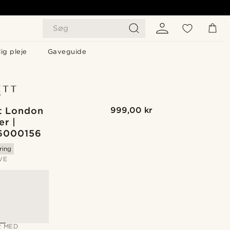
Søg
ig pleje
Gaveguide
t London
999,00 kr
er |
6000156
ring
VE
 MED