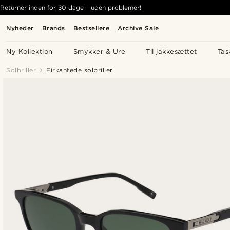
Returner inden for 30 dage - uden problemer!
Nyheder
Brands
Bestsellere
Archive Sale
Ny Kollektion
Smykker & Ure
Til jakkesættet
Tas
Solbriller
Firkantede solbriller