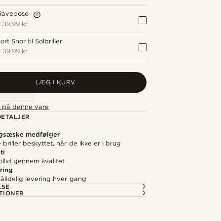
Gavepose
+
39,99 kr
ort Snor til Solbriller
+
39,99 kr
LÆG I KURV
t på denne vare
ETALJER
gsæske medfølger
 briller beskyttet, når de ikke er i brug
ti
illid gennem kvalitet
ring
ålidelig levering hver gang
LSE
TIONER