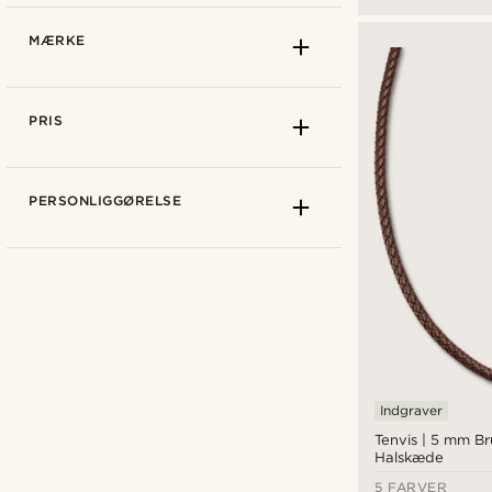
MÆRKE
PRIS
PERSONLIGGØRELSE
Ingen vedhæng
(9)
Med vedhæng
(5)
Justerbar
(4)
S: Rimelig tæt på halsen
(6)
Indgraver
Lucleon
(14)
Tenvis | 5 mm B
Halskæde
5 FARVER