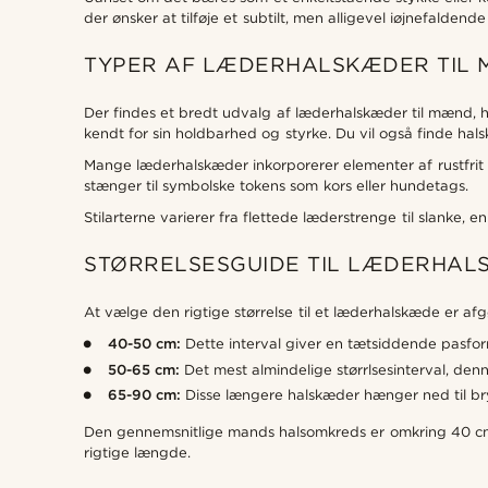
der ønsker at tilføje et subtilt, men alligevel iøjnefalden
TYPER AF LÆDERHALSKÆDER TIL
Der findes et bredt udvalg af læderhalskæder til mænd, 
kendt for sin holdbarhed og styrke. Du vil også finde ha
Mange læderhalskæder inkorporerer elementer af rustfrit s
stænger til symbolske tokens som kors eller hundetags.
Stilarterne varierer fra flettede læderstrenge til slanke, enk
STØRRELSESGUIDE TIL LÆDERHA
At vælge den rigtige størrelse til et læderhalskæde er afg
40-50 cm:
Dette interval giver en tætsiddende pasform,
50-65 cm:
Det mest almindelige størrlsesinterval, den
65-90 cm:
Disse længere halskæder hænger ned til brys
Den gennemsnitlige mands halsomkreds er omkring 40 cm, 
rigtige længde.