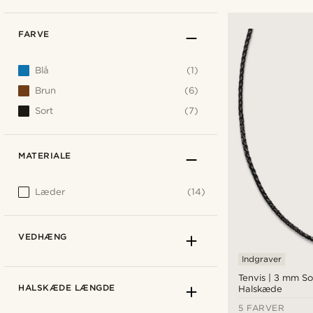
FARVE
Blå
(1)
Brun
(6)
Sort
(7)
MATERIALE
Læder
(14)
VEDHÆNG
Indgraver
Tenvis | 3 mm S
HALSKÆDE LÆNGDE
Halskæde
5 FARVER