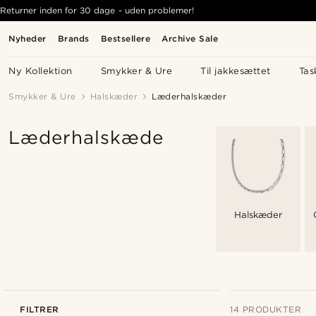
Returner inden for 30 dage - uden problemer!
Nyheder
Brands
Bestsellere
Archive Sale
Ny Kollektion
Smykker & Ure
Til jakkesættet
Tas
Smykker & Ure
Halskæder
Læderhalskæder
Læderhalskæde
Halskæder
FILTRER
14 PRODUKTER