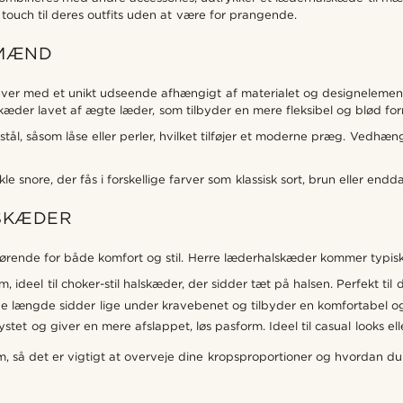
de touch til deres outfits uden at være for prangende.
 MÆND
hver med et unikt udseende afhængigt af materialet og designelemen
lskæder lavet af ægte læder, som tilbyder en mere fleksibel og blød f
tål, såsom låse eller perler, hvilket tilføjer et moderne præg. Vedhæ
le snore, der fås i forskellige farver som klassisk sort, brun eller endda 
LSKÆDER
ørende for både komfort og stil. Herre læderhalskæder kommer typisk i 
 ideel til choker-stil halskæder, der sidder tæt på halsen. Perfekt til
ne længde sidder lige under kravebenet og tilbyder en komfortabel og 
tet og giver en mere afslappet, løs pasform. Ideel til casual looks e
så det er vigtigt at overveje dine kropsproportioner og hvordan du 