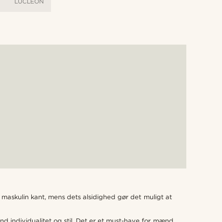
LUCLEON
 maskulin kant, mens dets alsidighed gør det muligt at
 individualitet og stil. Det er et must-have for mænd,