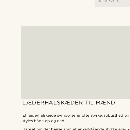
5 FARVER
LÆDERHALSKÆDER TIL MÆND
Et læderhalskæde symboliserer ofte styrke, robusthed og e
styles både op og ned.
Uanset om det bæres som et enkeltstående stykke eller ko