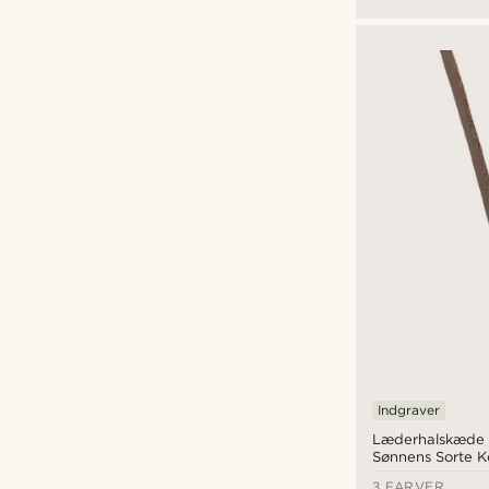
kr
kr
Typer af Personliggørelse
Indgravering
(12)
Indgraver
Læderhalskæde
Sønnens Sorte K
3 FARVER