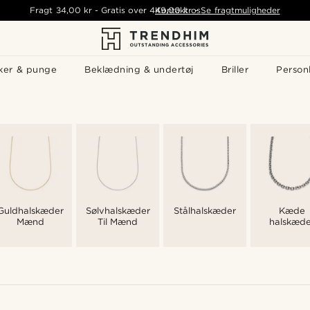
Fragt
34,00 kr
-
Gratis over
449,00 kr
Kontakt os
-
Se fragtmuligheder
ker & punge
Beklædning & undertøj
Briller
Personl
Guldhalskæder
Sølvhalskæder
Stålhalskæder
Kæde
Mænd
Til Mænd
halskæde