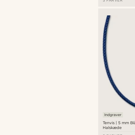
3 FARVER
Indgraver
Tenvis | 5 mm B
Halskæde