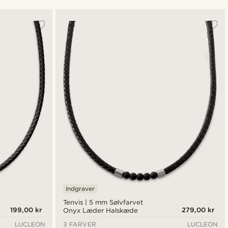
Mest populære
Nyeste
Laveste pris
Højeste pris
Indgraver
Tenvis | 5 mm Sølvfarvet
199,00 kr
279,00 kr
Onyx Læder Halskæde
LUCLEON
3 FARVER
LUCLEON