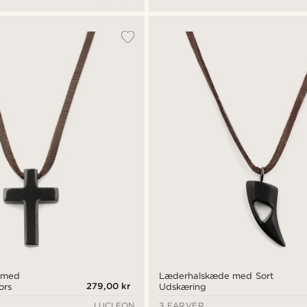
 med
Læderhalskæde med Sort
279,00 kr
ors
Udskæring
LUCLEON
3 FARVER