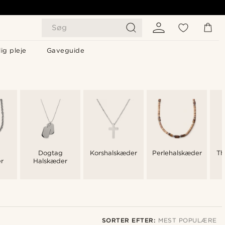
Søg
ig pleje
Gaveguide
Dogtag
Korshalskæder
Perlehalskæder
Th
r
Halskæder
SORTER EFTER:
MEST POPULÆRE