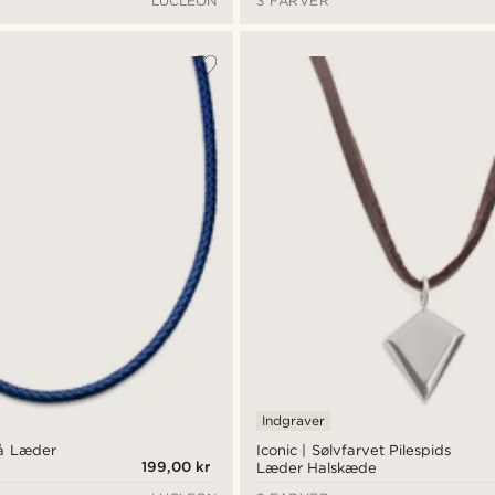
LUCLEON
3 FARVER
Indgraver
lå Læder
Iconic | Sølvfarvet Pilespids
199,00 kr
Læder Halskæde