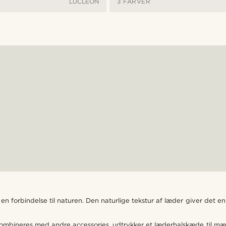
LUCLEON
3 FARVER
n forbindelse til naturen. Den naturlige tekstur af læder giver det en
mbineres med andre accessories, udtrykker et læderhalskæde til mænd