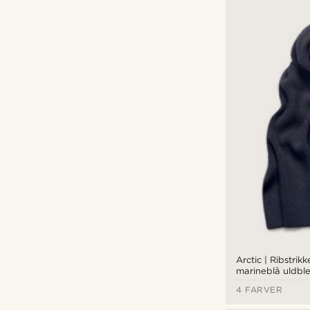
Arctic | Ribstrik
marineblå uldbl
4 FARVER