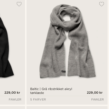
Mest populære
Nyeste
Laveste pris
Højeste pris
Baltic | Grå ribstrikket akryl
229,00 kr
229,00 kr
tørklæde
FAWLER
5 FARVER
FAWLER