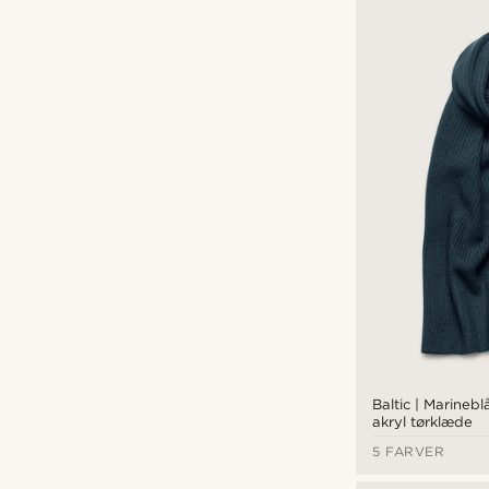
kr
kr
Baltic | Marineblå
akryl tørklæde
5 FARVER