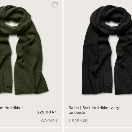
øn ribstrikket
Baltic | Sort ribstrikket akryl
229,00 kr
tørklæde
WAYKINS
5 FARVER