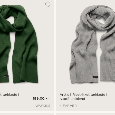
et tørklæde i
Arctic | Ribstrikket tørklæde i
199,00 kr
lysgrå uldblend
WAYKINS
4 FARVER