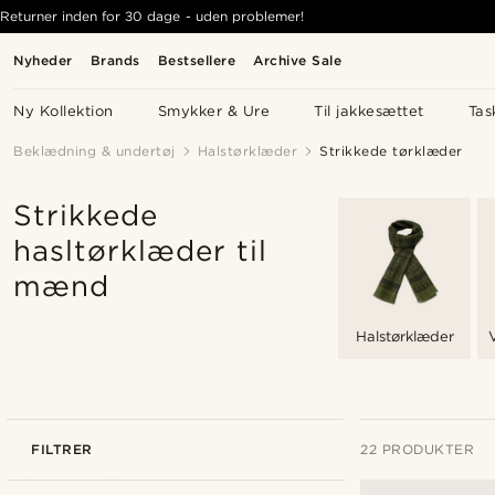
Returner inden for 30 dage - uden problemer!
Nyheder
Brands
Bestsellere
Archive Sale
Ny Kollektion
Smykker & Ure
Til jakkesættet
Tas
Beklædning & undertøj
Halstørklæder
Strikkede tørklæder
Strikkede
hasltørklæder til
mænd
Halstørklæder
FILTRER
22 PRODUKTER