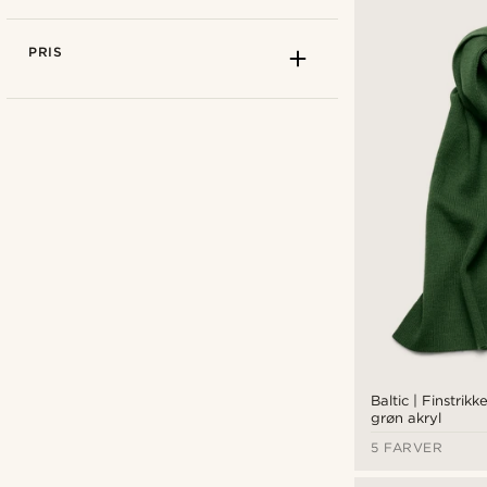
PRIS
Fawler
(12)
Waykins
(10)
Baltic | Finstrikk
grøn akryl
5 FARVER