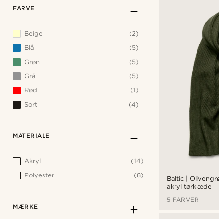
FARVE
Beige
(2)
Blå
(5)
Grøn
(5)
Grå
(5)
Rød
(1)
Sort
(4)
MATERIALE
Akryl
(14)
Polyester
(8)
Baltic | Olivengr
akryl tørklæde
5 FARVER
MÆRKE