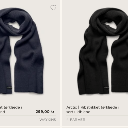
ket tørklæde i
Arctic | Ribstrikket tørklæde i
299,00 kr
end
sort uldblend
WAYKINS
4 FARVER