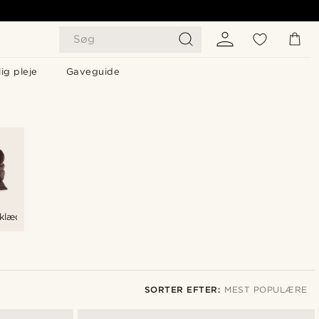
Søg
ig pleje
Gaveguide
rklæder
SORTER EFTER:
MEST POPULÆRE