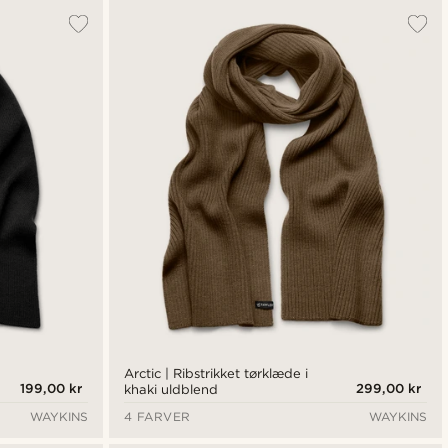
Arctic | Ribstrikket tørklæde i
199,00 kr
299,00 kr
khaki uldblend
WAYKINS
4 FARVER
WAYKINS