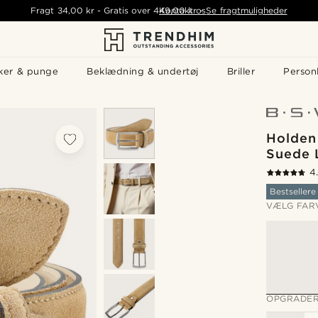
Fragt
34,00 kr
-
Gratis over
449,00 kr
Kontakt os
-
Se fragtmuligheder
ker & punge
Beklædning & undertøj
Briller
Personl
Holden
Suede 
4
Bestsellere
VÆLG FAR
OPGRADER