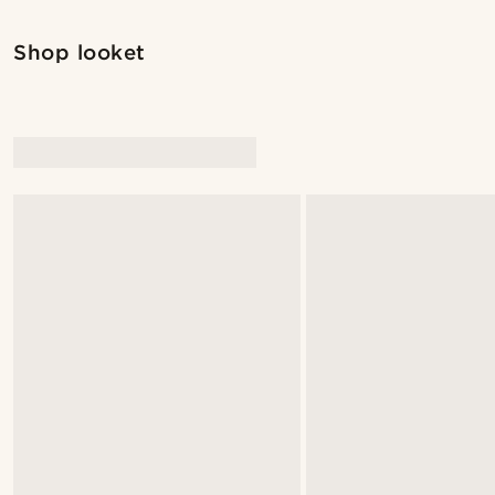
Shop looket
@alessandro_casiglia