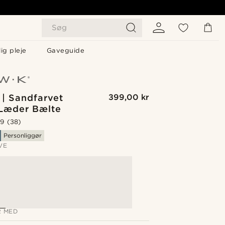
Søg
ig pleje
Gaveguide
 | Sandfarvet
399,00 kr
Læder Bælte
.9
(38)
Personliggør
VE
 MED