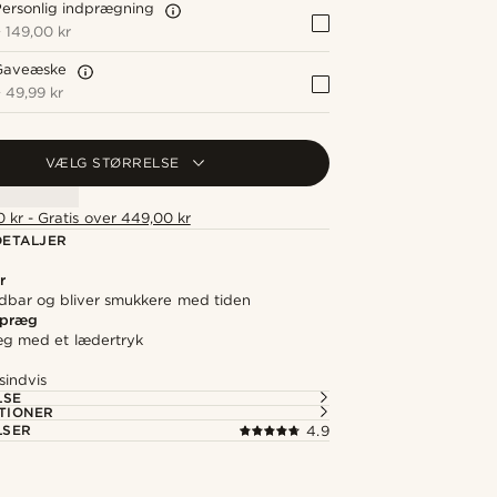
ersonlig indprægning
+
149,00 kr
Gaveæske
+
49,99 kr
VÆLG STØRRELSE
 kr - Gratis over 449,00 kr
ETALJER
r
ldbar og bliver smukkere med tiden
 præg
æg med et lædertryk
sindvis
LSE
TIONER
LSER
4.9