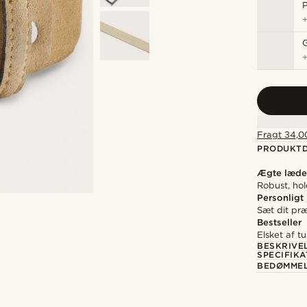
P
Fragt 34,00
PRODUKTD
Ægte læde
Robust, ho
Personligt
Sæt dit pr
Bestseller
Elsket af tu
BESKRIVE
SPECIFIKA
BEDØMME