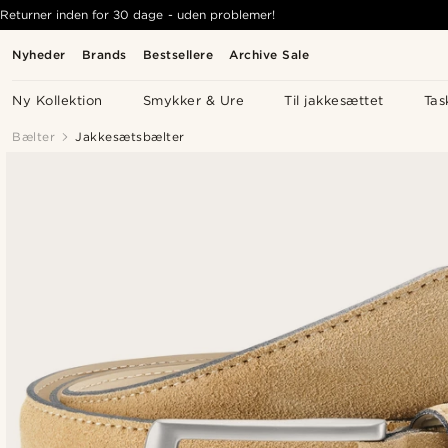
Returner inden for 30 dage - uden problemer!
Nyheder
Brands
Bestsellere
Archive Sale
Ny Kollektion
Smykker & Ure
Til jakkesættet
Tas
Bælter
Jakkesætsbælter