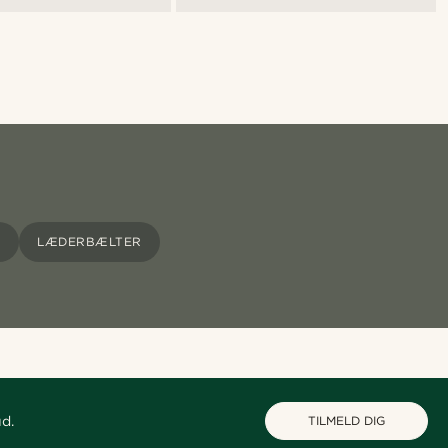
R
LÆDERBÆLTER
ud.
TILMELD DIG