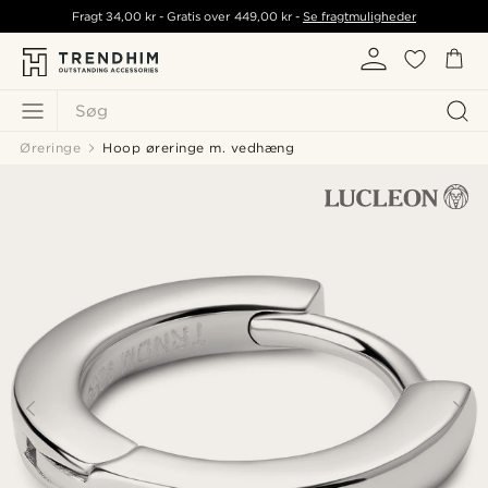
Fragt
34,00 kr
- Gratis over
449,00 kr
-
Se fragtmuligheder
Søg
Øreringe
Hoop øreringe m. vedhæng