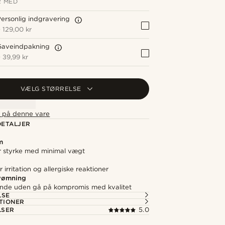
 MED
ersonlig indgravering
+
129,00 kr
Gaveindpakning
+
39,99 kr
VÆLG STØRRELSE
t på denne vare
ETALJER
m
 styrke med minimal vægt
irritation og allergiske reaktioner
svømning
nde uden gå på kompromis med kvalitet
LSE
TIONER
LSER
5.0