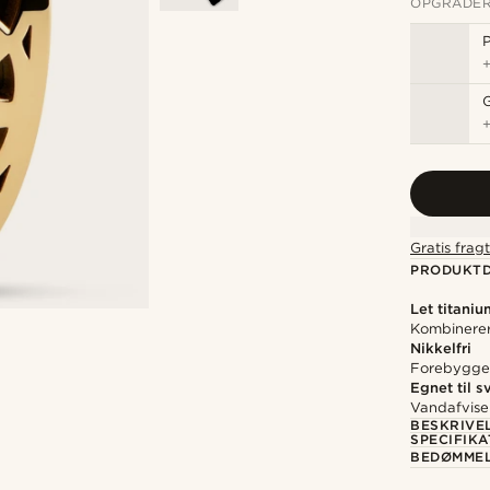
OPGRADER
P
Gratis frag
PRODUKTD
Let titaniu
Kombinerer
Nikkelfri
Forebygger 
Egnet til 
Vandafvise
BESKRIVE
SPECIFIKA
BEDØMME