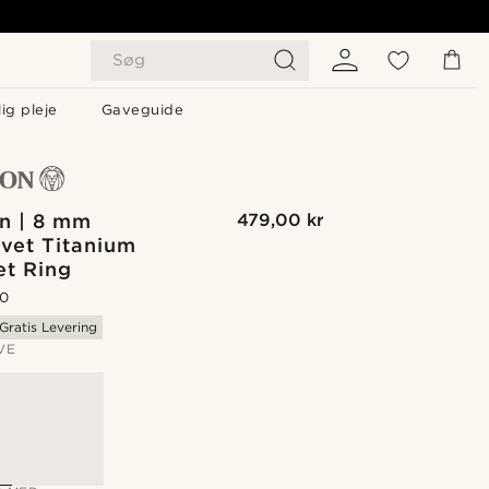
Søg
ig pleje
Gaveguide
n | 8 mm
479,00 kr
vet Titanium
et Ring
.0
Gratis Levering
VE