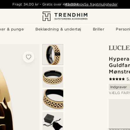
Fragt
34,00 kr
-
Gratis over
449,00 kr
Kontakt os
-
Se fragtmuligheder
ker & punge
Beklædning & undertøj
Briller
Personl
Hypera
Guldfar
Mønstr
5
Indgraver
VÆLG FAR