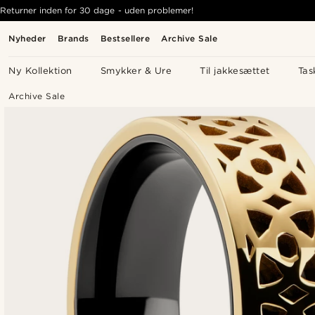
Returner inden for 30 dage - uden problemer!
Nyheder
Brands
Bestsellere
Archive Sale
Ny Kollektion
Smykker & Ure
Til jakkesættet
Tas
Archive Sale