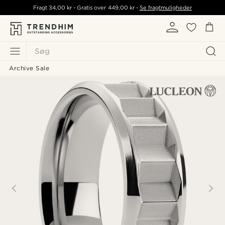
Fragt
34,00 kr
- Gratis over
449,00 kr
-
Se fragtmuligheder
Søg
Archive Sale