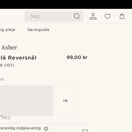
Søg
ig pleje
Gaveguide
lå Reversnål
99,00 kr
.9
(107)
VE
+8
 MED
ersonlig indgravering