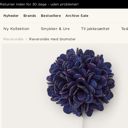
Returner inden for 30 dage - uden problemer!
Nyheder
Brands
Bestsellere
Archive Sale
Ny Kollektion
Smykker & Ure
Til jakkesættet
Tas
Reversnåle
Reversnåle med blomster