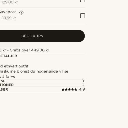
+
129,00 kr
Gavepose
+
39,99 kr
LÆG I KURV
 kr - Gratis over 449,00 kr
ETALJER
 ethvert outfit
askuline blomst du nogensinde vil se
blå farve
LSE
TIONER
LSER
4.9