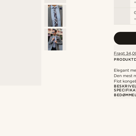
Fragt 34,00
PRODUKTD
Elegant med
Den mest m
Flot konge
BESKRIVE
SPECIFIKA
BEDØMME