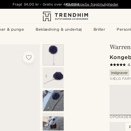
Fragt
34,00 kr
-
Gratis over
449,00 kr
Kontakt os
-
Se fragtmuligheder
ker & punge
Beklædning & undertøj
Briller
Personl
Kongeb
4
Indgraver
VÆLG FAR
OPGRADER
P