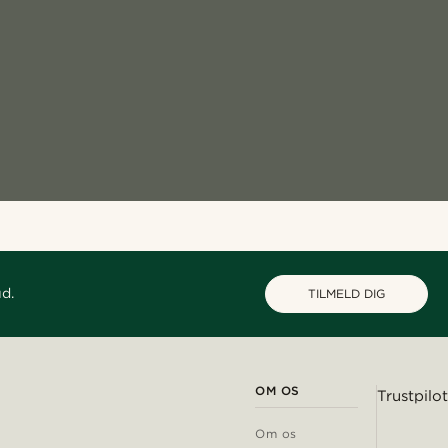
ud.
TILMELD DIG
OM OS
Trustpilot
Om os