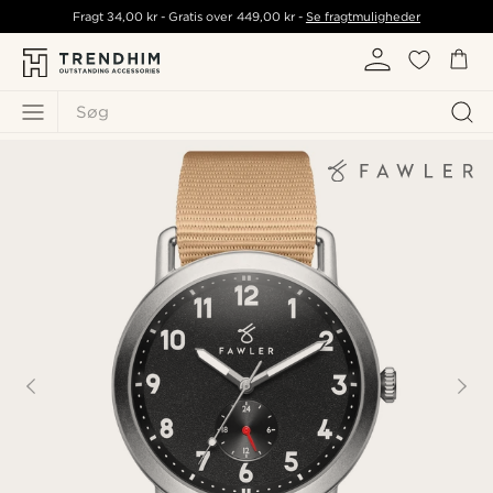
Fragt
34,00 kr
- Gratis over
449,00 kr
-
Se fragtmuligheder
Søg