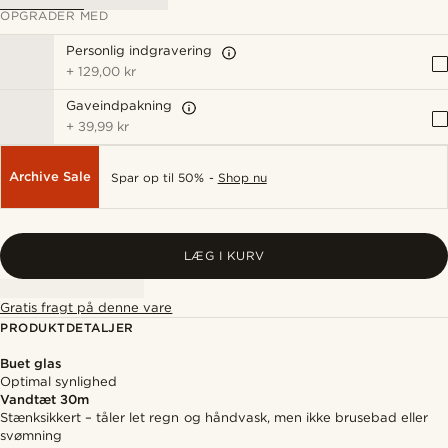
OPGRADER MED
Personlig indgravering
+
129,00 kr
Gaveindpakning
+
39,99 kr
Archive Sale
Spar op til 50% -
Shop nu
LÆG I KURV
Gratis fragt på denne vare
PRODUKTDETALJER
Buet glas
Optimal synlighed
Vandtæt 30m
Stænksikkert – tåler let regn og håndvask, men ikke brusebad eller
svømning