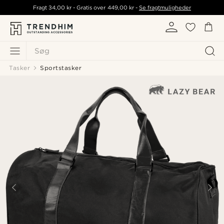
Fragt
34,00 kr
- Gratis over
449,00 kr
-
Se fragtmuligheder
Søg
Tasker
Sportstasker