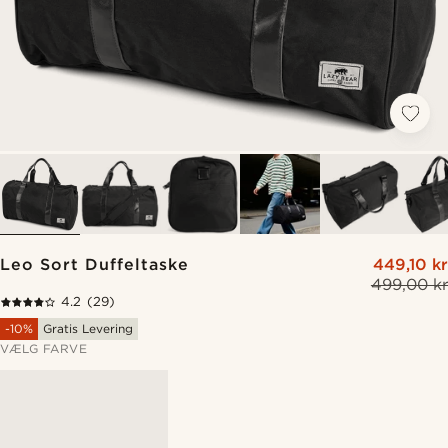
Leo Sort Duffeltaske
449,10 kr
499,00 kr
4.2
(29)
-10%
Gratis Levering
VÆLG FARVE