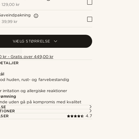
+
129,00 kr
Gaveindpakning
+
39,99 kr
VÆLG STØRRELSE
 kr - Gratis over 449,00 kr
ETALJER
tål
d huden, rust- og farvebestandig
irritation og allergiske reaktioner
svømning
nde uden gå på kompromis med kvalitet
LSE
TIONER
LSER
4.7