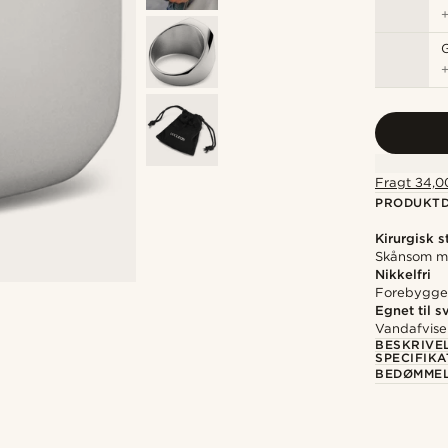
Fragt 34,00
PRODUKTD
Kirurgisk s
Skånsom mo
Nikkelfri
Forebygger 
Egnet til 
Vandafvise
BESKRIVE
SPECIFIKA
BEDØMME