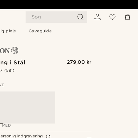
Søg
ig pleje
Gaveguide
ng i Stål
279,00 kr
.7
(581)
VE
 MED
ersonlig indgravering