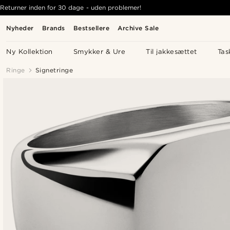
Returner inden for 30 dage - uden problemer!
Nyheder
Brands
Bestsellere
Archive Sale
Ny Kollektion
Smykker & Ure
Til jakkesættet
Tas
Ringe
Signetringe