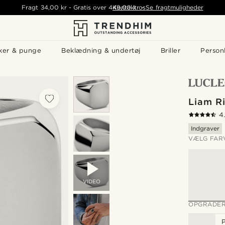
Fragt
34,00 kr
-
Gratis over
449,00 kr
Kontakt os
-
Se fragtmuligheder
ker & punge
Beklædning & undertøj
Briller
Personl
Liam Ri
4
Indgraver
VÆLG FAR
VIDEO
OPGRADER
P