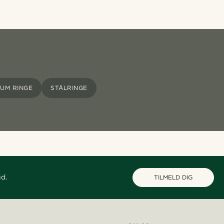
IUM RINGE
STÅLRINGE
ud.
TILMELD DIG