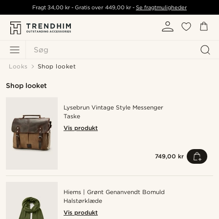
Fragt
34,00 kr
- Gratis over
449,00 kr
-
Se fragtmuligheder
Søg
Looks
Shop looket
Shop looket
Lysebrun Vintage Style Messenger
Taske
Vis produkt
749,00 kr
Hiems | Grønt Genanvendt Bomuld
Halstørklæde
Vis produkt