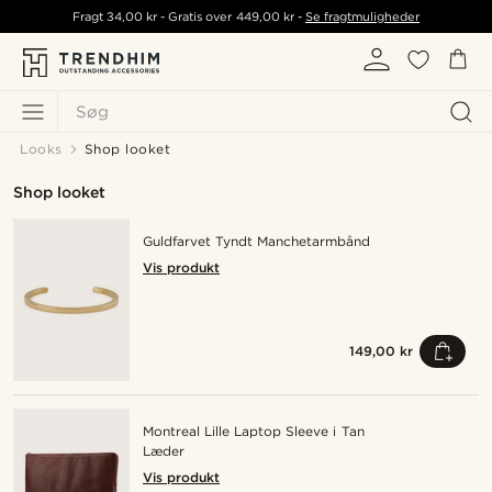
Fragt
34,00 kr
- Gratis over
449,00 kr
-
Se fragtmuligheder
Søg
Looks
Shop looket
Shop looket
Guldfarvet Tyndt Manchetarmbånd
Vis produkt
149,00 kr
Montreal Lille Laptop Sleeve i Tan
Læder
Vis produkt