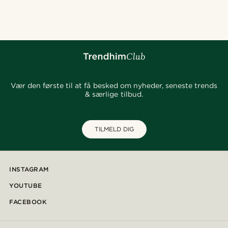
@Olivergeorgems
@pabloceazar
@daniigarciia01
@daniigarciia01
@gianlucca_franco11
@daniigarciia01
Vær den første til at få besked om nyheder, seneste trends
& særlige tilbud.
TILMELD DIG
INSTAGRAM
YOUTUBE
FACEBOOK