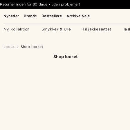
Returner inden for 30 dage - uden problemer!
Nyheder
Brands
Bestsellere
Archive Sale
Ny Kollektion
Smykker & Ure
Til jakkesættet
Tas
Looks
Shop looket
Shop looket