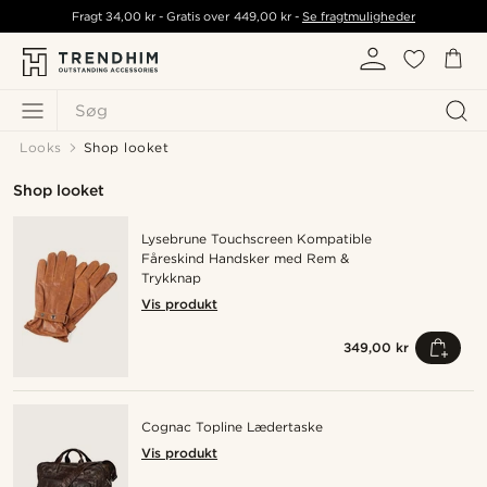
Fragt
34,00 kr
- Gratis over
449,00 kr
-
Se fragtmuligheder
Søg
Looks
Shop looket
Shop looket
Lysebrune Touchscreen Kompatible
Fåreskind Handsker med Rem &
Trykknap
Vis produkt
349,00 kr
Cognac Topline Lædertaske
Vis produkt