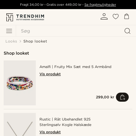
Fragt
34,00 kr
- Gratis over
449,00 kr
-
Se fragtmuligheder
Søg
Looks
Shop looket
Shop looket
Amalfi | Fruity Mix Sæt med 5 Armbånd
Vis produkt
299,00 kr
Rustic | Råt Ubehandlet 925
Sterlingsølv Kogle Halskæde
Vis produkt