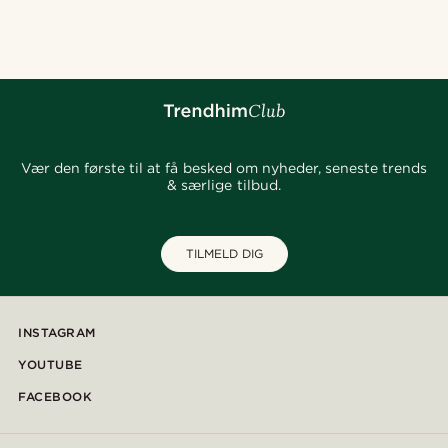
@jaimedeelgado
@stefanjohnturner
@_pedropinto25
@fabian.attire
@christophercharles
@josephxbass
@pabloceazar
@christophercharles
Vær den første til at få besked om nyheder, seneste trends
& særlige tilbud.
TILMELD DIG
INSTAGRAM
YOUTUBE
FACEBOOK