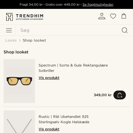
Fragt
34,00 kr
- Gratis over
449,00 kr
-
Se fragtmuligheder
Søg
Looks
Shop looket
Shop looket
Spectrum | Sorte & Gule Rektangulære
Solbriller
Vis produkt
349,00 kr
Rustic | Råt Ubehandlet 925
Sterlingsølv Kogle Halskæde
Vis produkt