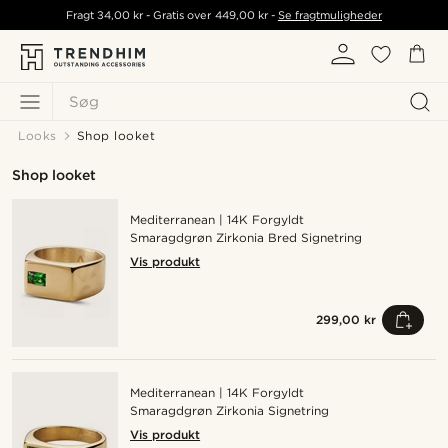
Fragt
34,00 kr
- Gratis over
449,00 kr
-
Se fragtmuligheder
Søg
Looks
Shop looket
Shop looket
Mediterranean | 14K Forgyldt
Smaragdgrøn Zirkonia Bred Signetring
Vis produkt
299,00 kr
Mediterranean | 14K Forgyldt
Smaragdgrøn Zirkonia Signetring
Vis produkt