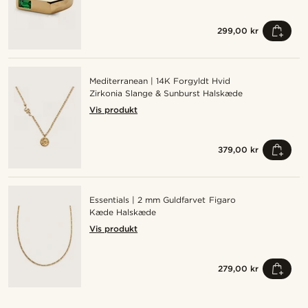
299,00 kr
Mediterranean | 14K Forgyldt Hvid
Zirkonia Slange & Sunburst Halskæde
Vis produkt
379,00 kr
Essentials | 2 mm Guldfarvet Figaro
Kæde Halskæde
Vis produkt
279,00 kr
Shop looket
Sh