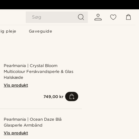
Søg
ig pleje
Gaveguide
Pearlmania | Crystal Bloom
Multicolour Ferskvandsperle & Glas
Halskæde
Vis produkt
749,00 kr
Pearlmania | Ocean Daze Blå
Glasperle Armbånd
Vis produkt