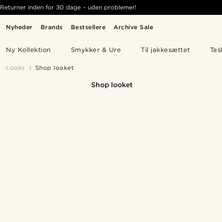
Returner inden for 30 dage - uden problemer!
Nyheder
Brands
Bestsellere
Archive Sale
Ny Kollektion
Smykker & Ure
Til jakkesættet
Tas
Looks
Shop looket
Shop looket