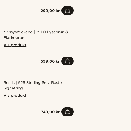
299,00 kr
MessyWeekend | MILO Lysebrun &
Flaskegrøn
Vis produkt
599,00 kr
Rustic | 925 Sterling Sølv Rustik
Signetring
Vis produkt
749,00 kr