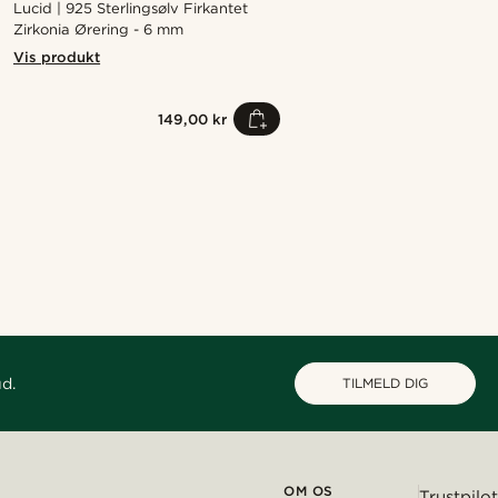
Lucid | 925 Sterlingsølv Firkantet
Zirkonia Ørering - 6 mm
Vis produkt
149,00 kr
Shop looket
Shop looket
Shop looket
Shop looket
Shop looket
@laperlenoire_____
@juliusgod
@christophercharles
@Olivergeorgems
@alessandro_casiglia
ud.
TILMELD DIG
OM OS
Trustpilot