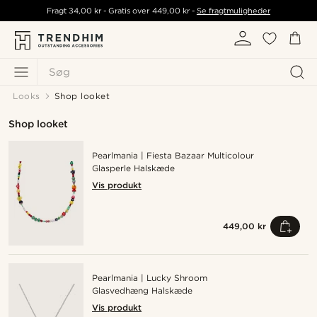
Fragt
34,00 kr
- Gratis over
449,00 kr
-
Se fragtmuligheder
Søg
Looks
Shop looket
Shop looket
Pearlmania | Fiesta Bazaar Multicolour
Glasperle Halskæde
Vis produkt
449,00 kr
Pearlmania | Lucky Shroom
Glasvedhæng Halskæde
Vis produkt