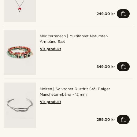
249,00 kr
Mediterranean | Multifarvet Natursten
Armbånd Sæt
Vis produkt
349,00 kr
Molten | Sølvtonet Rustfrit Stål Bølget
Manchetarmbånd - 12 mm
Vis produkt
299,00 kr
Shop looket
Sh