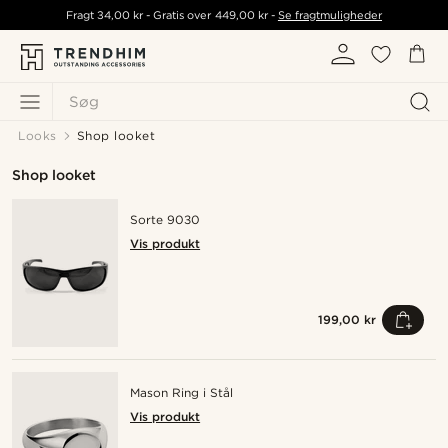
Fragt
34,00 kr
- Gratis over
449,00 kr
-
Se fragtmuligheder
Søg
Looks
Shop looket
Shop looket
Sorte 9030
Vis produkt
199,00 kr
Mason Ring i Stål
Vis produkt