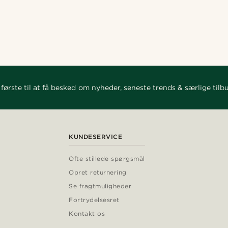
Shop looket
Shop looket
Shop looket
Shop looket
Shop looket
Shop looket
@jaimedeelgado
eri
@gianlucca_franco11
1
@gianlucca_franco11
@seb_reyneke_
1
@hircano_soares
første til at få besked om nyheder, seneste trends & særlige tilb
KUNDESERVICE
Ofte stillede spørgsmål
Opret returnering
Se fragtmuligheder
Fortrydelsesret
Kontakt os