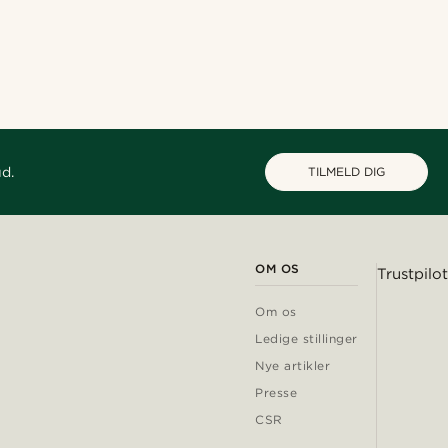
Shop looket
Shop looket
Shop looket
@laperlenoire_____
@daniigarciia01
@christophercharles
ud.
TILMELD DIG
OM OS
Trustpilot
Om os
Ledige stillinger
Nye artikler
Presse
CSR