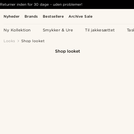
Returner inden for 30 dage - uden problemer!
Nyheder
Brands
Bestsellere
Archive Sale
Ny Kollektion
Smykker & Ure
Til jakkesættet
Tas
Looks
Shop looket
Shop looket