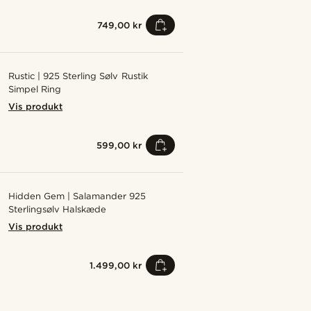
749,00 kr
Rustic | 925 Sterling Sølv Rustik
Simpel Ring
Vis produkt
599,00 kr
Hidden Gem | Salamander 925
Sterlingsølv Halskæde
Vis produkt
1.499,00 kr
Shop looket
Shop looket