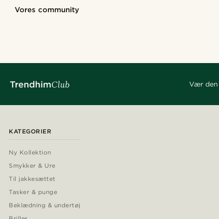
Shop looket
Shop looket
Shop looket
Vores community
@alessandro_casiglia
@heherayan_
@gianlucca_franco11
@samueleoolivi
@marcossapere
@daniigarciia0
@alessandro_casiglia
@pabloceazar
@daniigarciia01
@daniigarciia0
Vær den 
KATEGORIER
Ny Kollektion
Smykker & Ure
Til jakkesættet
Tasker & punge
Beklædning & undertøj
Briller