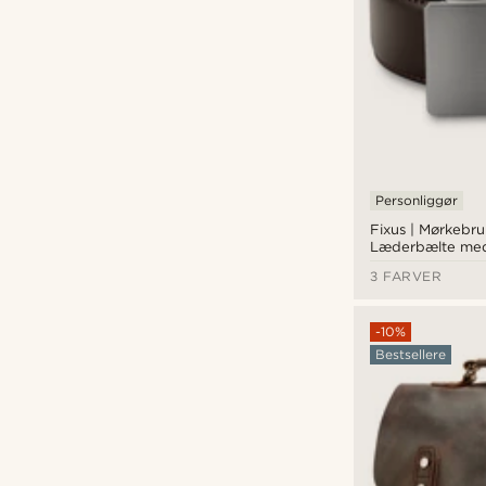
Personliggør
Fixus | Mørkebr
Læderbælte med
Spænde
3 FARVER
-10%
Bestsellere