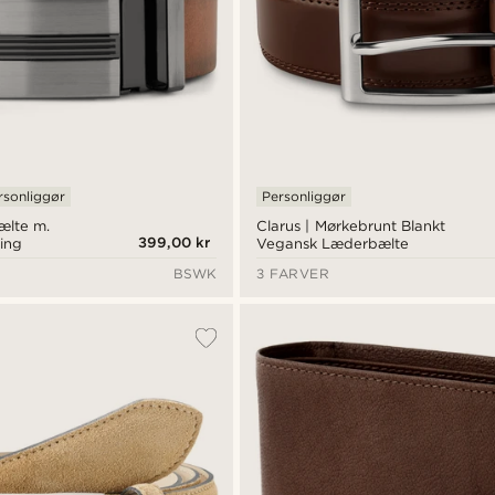
rsonliggør
Personliggør
lte m.
Clarus | Mørkebrunt Blankt
399,00 kr
ing
Vegansk Læderbælte
BSWK
3 FARVER