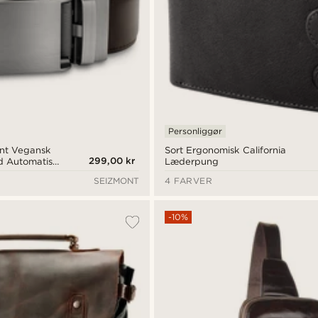
Personliggør
unt Vegansk
Sort Ergonomisk California
299,00 kr
 Automatisk
Læderpung
SEIZMONT
4 FARVER
-10%