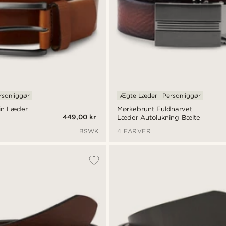
rsonliggør
Ægte Læder
Personliggør
in Læder
Mørkebrunt Fuldnarvet
449,00 kr
Læder Autolukning Bælte
BSWK
4 FARVER