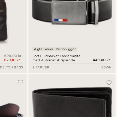
Ægte Læder
Personliggør
699,00 kr
Sort Fuldnarvet Læderbælte
629,10 kr
449,00 kr
med Automatisk Spænde
DELTON BAGS
2 FARVER
BSWK