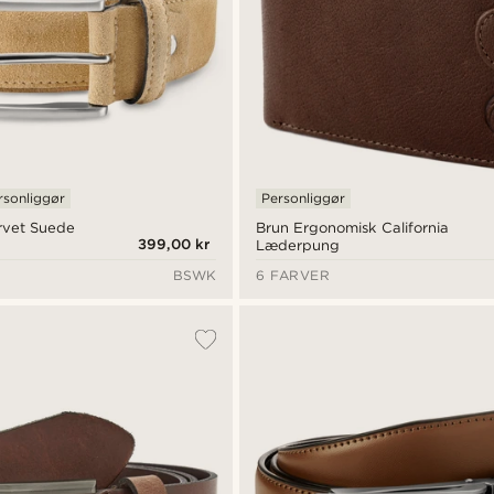
rsonliggør
Personliggør
rvet Suede
Brun Ergonomisk California
399,00 kr
Læderpung
BSWK
6 FARVER