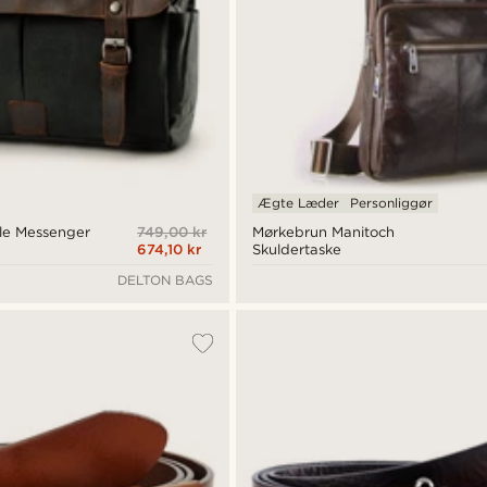
Ægte Læder
Personliggør
749,00 kr
yle Messenger
Mørkebrun Manitoch
674,10 kr
Skuldertaske
DELTON BAGS