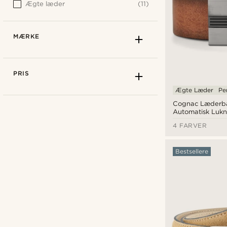
Ægte læder
(11)
MÆRKE
PRIS
Ægte Læder
Pe
Cognac Læderbæ
Automatisk Lukn
4 FARVER
Bestsellere
AV86
(0)