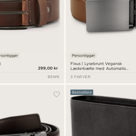
rsonliggør
Personliggør
t
Fixus | Lysebrunt Vegansk
299,00 kr
Læderbælte med Automatisk
Spænde
BSWK
3 FARVER
Bestsellere