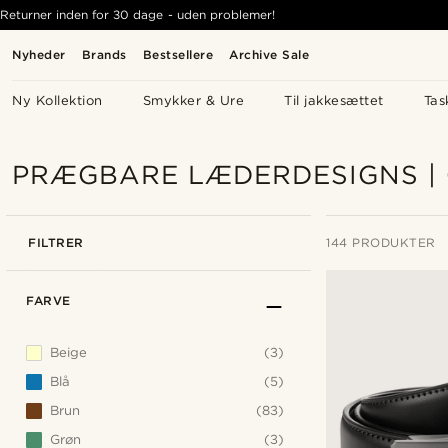
Returner inden for 30 dage - uden problemer!
Nyheder
Brands
Bestsellere
Archive Sale
Ny Kollektion
Smykker & Ure
Til jakkesættet
Tas
PRÆGBARE LÆDERDESIGNS |
FILTRER
144 PRODUKTER
FARVE
Beige
(3)
Blå
(5)
Brun
(83)
Grøn
(3)