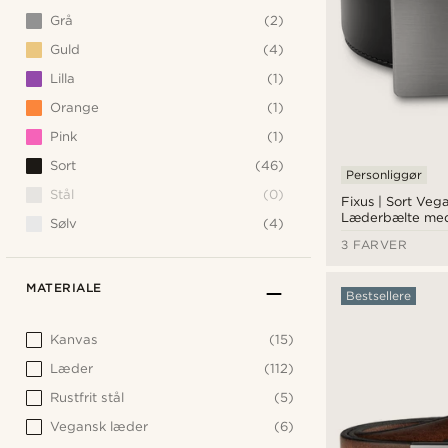
Grå
(2)
Guld
(4)
Lilla
(1)
Orange
(1)
Pink
(1)
Sort
(46)
Personliggør
Stål
(0)
Fixus | Sort Veg
Læderbælte med
Sølv
(4)
Spænde
3 FARVER
MATERIALE
Bestsellere
Kanvas
(15)
Læder
(112)
Rustfrit stål
(5)
Vegansk læder
(6)