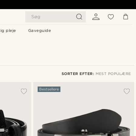
Søg
ig pleje
Gaveguide
SORTER EFTER:
MEST POPULÆRE
Mest populære
Bestsellere
Nyeste
Laveste pris
Højeste pris