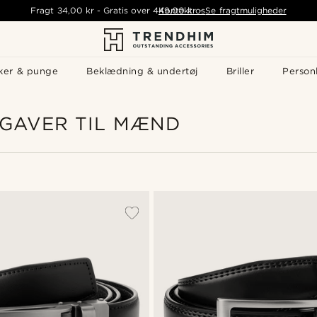
Fragt
34,00 kr
-
Gratis over
449,00 kr
Kontakt os
-
Se fragtmuligheder
ker & punge
Beklædning & undertøj
Briller
Personl
 GAVER TIL MÆND