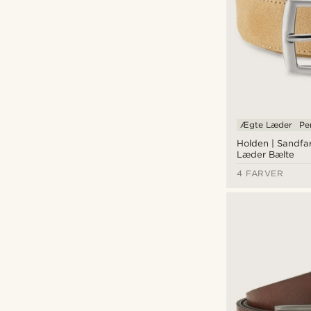
Bohemian Revolt
(6)
BSWK
(26)
Collin Rowe
(2)
Convey
(2)
kr
kr
Delton Bags
(14)
Lucleon
(80)
Ægte Læder
Pe
Salt & Hide
(3)
Holden | Sandfa
Seizmont
(8)
Læder Bælte
Sidegren
(3)
4 FARVER